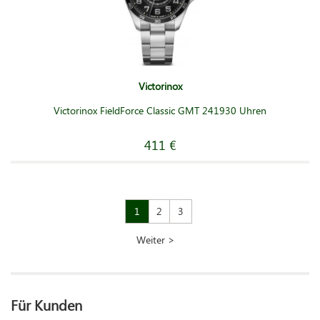
Victorinox
Victorinox FieldForce Classic GMT 241930 Uhren
411 €
1
2
3
Weiter >
Für Kunden