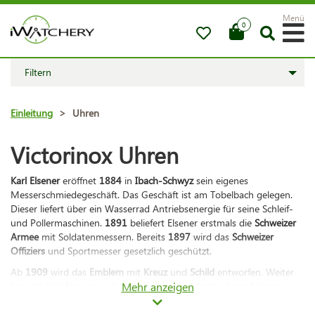
Menü
0
Filtern
Einleitung
>
Uhren
Victorinox Uhren
Karl Elsener
eröffnet
1884
in
Ibach-Schwyz
sein eigenes
Messerschmiedegeschäft. Das Geschäft ist am Tobelbach gelegen.
Dieser liefert über ein Wasserrad Antriebsenergie für seine Schleif-
und Pollermaschinen.
1891
beliefert Elsener erstmals die
Schweizer
Armee
mit Soldatenmessern. Bereits
1897
wird das
Schweizer
Offiziers
und Sportmesser gesetzlich geschützt.
Ab
1909
wird das
Emblem
mit
Kreuz
und
Schild
entworfen. Weiter
benutzt Karl Elsener nach dem Tod seiner Mutter deren Namen zur
Mehr anzeigen
Bildung des Firmennamens: "
Victoria
". Mit der Erfindung des
rostfreien Stahls, dem Inox, ergibt sich
1921
der neue Markenname