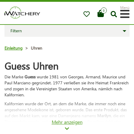
Menü
0
Filtern
Einleitung
>
Uhren
Guess Uhren
Die Marke
Guess
wurde 1981 von Georges, Armand, Maurice und
Paul Marciano gegründet. 1977 verließen sie ihre Heimat Frankreich
und zogen in die Vereinigten Staaten von Amerika, nämlich nach
Kalifornien.
Kalifornien wurde der Ort, an dem die Marke, die immer noch eine
angesehene Modeikone ist, geboren wurde. Das erste Produkt, das
auf den Markt kam, war eine Damenjeans namens
Marilyn
, die ein
Riesenerfolg wurde und die Ladentheken der Einzelhandelskette
Mehr anzeigen
waren innerhalb weniger Stunden vollständig geleert.