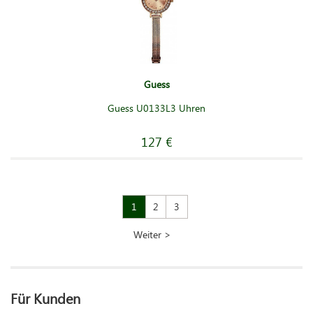
Guess
Guess U0133L3 Uhren
127 €
1
2
3
Weiter >
Für Kunden