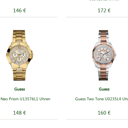
146 €
172 €
Guess
Guess
 Neo Prism U13576L1 Uhren
Guess Two Tone U0235L4 Uh
148 €
160 €