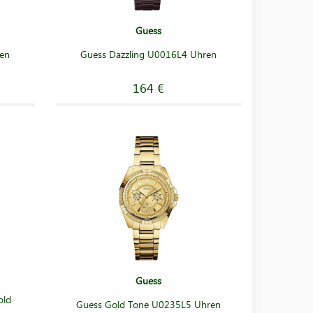
Guess
ren
Guess Dazzling U0016L4 Uhren
164 €
Guess
old
Guess Gold Tone U0235L5 Uhren