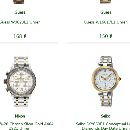
Guess
Guess
Guess W0623L2 Uhren
Guess W16017L1 Uhren
168 €
150 €
Nixon
Seiko
8-20 Chrono Silver Gold A404
Seiko SKY660P1 Conceptual L
1921 Uhren
Diamonds Day Date Uhren