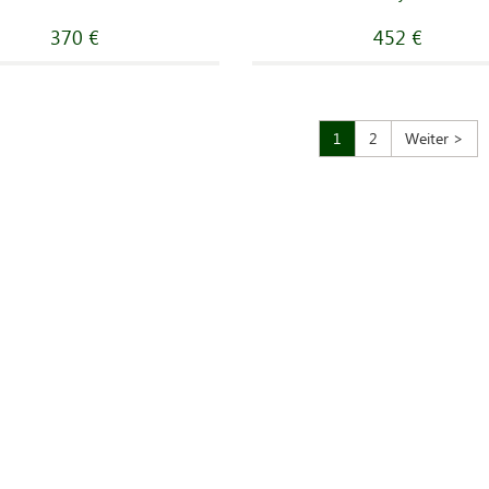
370 €
452 €
1
2
Weiter >