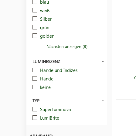
blau
weiß
Silber
grün
golden
Nächsten anzeigen (8)
LUMINESZENZ
Hände und Indizes
Hände
keine
TYP
SuperLuminova
LumiBrite