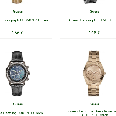
Guess
Guess
Chronograph U13602L2 Uhren
Guess Dazzling U0016L3 Uh
156 €
148 €
Guess
Guess
Guess Feminine Dress Rose G
s Dazzling U0017L3 Uhren
U13623L1 Uhren