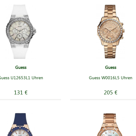
Guess
Guess
Guess U12653L1 Uhren
Guess W0016L5 Uhren
131 €
205 €