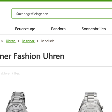
Feuerzeuge
Pandora
Sonnenbrillen
>
Uhren
>
Männer
>
Modisch
er Fashion Uhren
aktiver Filter.