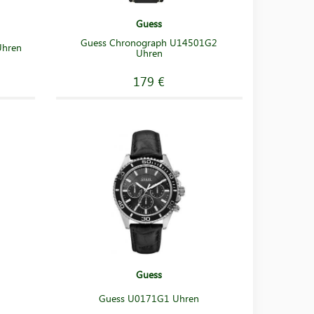
Guess
Guess Chronograph U14501G2
Uhren
Uhren
179 €
Guess
Guess U0171G1 Uhren