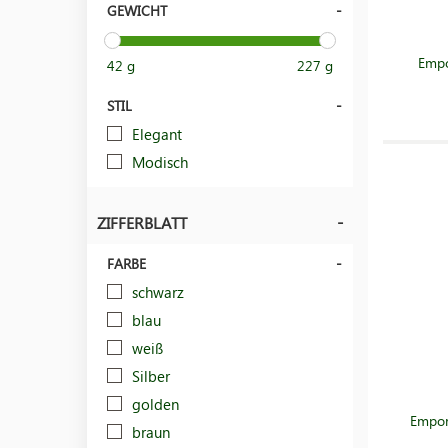
GEWICHT
Empo
42 g
227 g
STIL
Elegant
Modisch
ZIFFERBLATT
FARBE
schwarz
blau
weiß
Silber
golden
Empor
braun