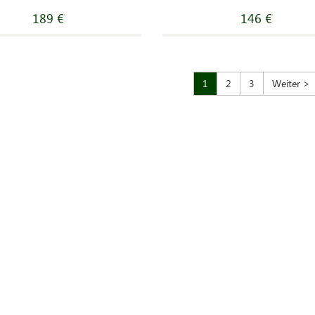
189 €
146 €
1
2
3
Weiter >