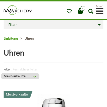
Menü
0
Filtern
Einleitung
>
Uhren
Uhren
Filter:
Kein aktiver Filter.
Meistverkaufte