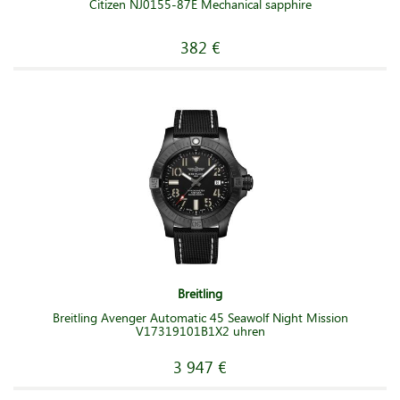
Citizen NJ0155-87E Mechanical sapphire
382 €
Breitling
Breitling Avenger Automatic 45 Seawolf Night Mission
V17319101B1X2 uhren
3 947 €