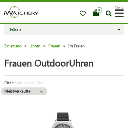
Menü
0
Filtern
Einleitung
>
Uhren
>
Frauen
>
Im Freien
Frauen OutdoorUhren
Filter:
Kein aktiver Filter.