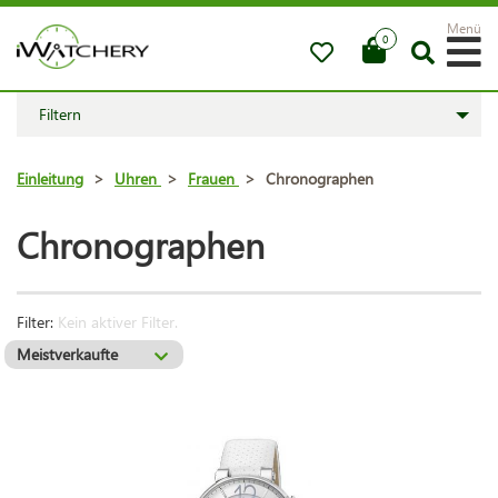
Menü
0
Filtern
Einleitung
>
Uhren
>
Frauen
>
Chronographen
Chronographen
Filter:
Kein aktiver Filter.