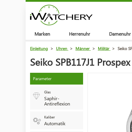
Marken
Herrenuhr
Damenuhr
Einleitung
>
Uhren
>
Männer
>
Militär
>
Seiko S
Seiko SPB117J1 Prospex 
Parameter
Glas
Saphir-
Antireflexion
Kaliber
Automatik