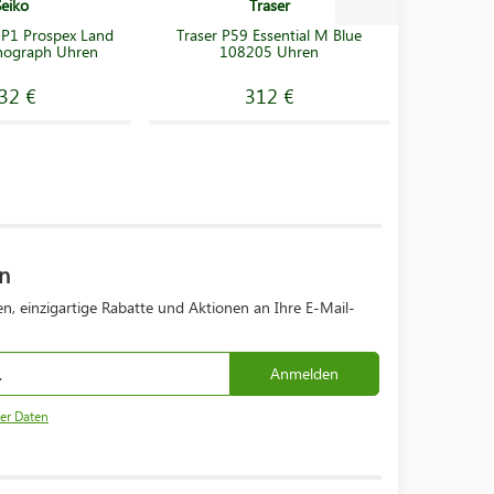
Seiko
Traser
P1 Prospex Land
Traser P59 Essential M Blue
Seiko S
nograph Uhren
108205 Uhren
Prospex
32 €
312 €
n
n, einzigartige Rabatte und Aktionen an Ihre E-Mail-
Anmelden
er Daten