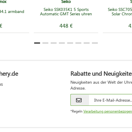
inox
Seiko
Seiko SSK035K1 5 Sports
Seiko SSC705
544.1 armband
Automatic GMT Series uhren
Solar Chro
€
448 €
4
hery.de
Rabatte und Neuigkeite
Neuigkeiten aus der Welt der Uhre
ns
Adresse.
*Regeln
Verarbeitung personenbezogen