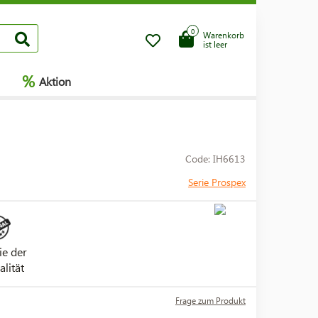
0
Warenkorb
ist leer
%
Aktion
Code: IH6613
Serie Prospex
ie der
alität
Frage zum Produkt