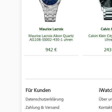
Maurice Lacroix
Calvin 
Maurice Lacroix Aikon Quartz
Calvin Klein C
AI1108-SS002-430-1 uhren
Uhr
942 €
243
Für Kunden
iWatc
Datenschutzerklärung
Über u
Zahlung & Versand
Kontakt