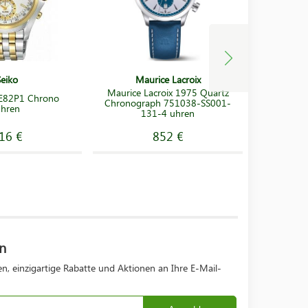
Seiko
Maurice Lacroix
Maurice Lacroix 1975 Quartz
Casio 
E82P1 Chrono
Chronograph 751038-SS001-
Shock 
hren
131-4 uhren
Con
16 €
852 €
n
n, einzigartige Rabatte und Aktionen an Ihre E-Mail-