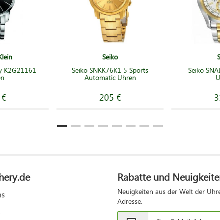
Klein
Seiko
ity K2G21161
Seiko SNKK76K1 5 Sports
Seiko SNA
en
Automatic Uhren
U
 €
205 €
3
hery.de
Rabatte und Neuigkeite
Neuigkeiten aus der Welt der Uhre
ns
Adresse.