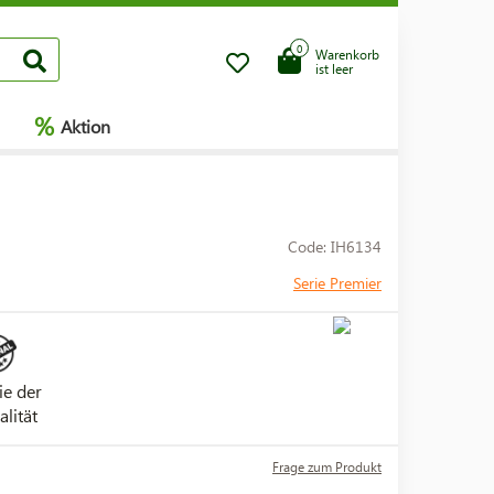
0
Warenkorb
ist leer
%
Aktion
Code: IH6134
Serie Premier
ie der
alität
Frage zum Produkt