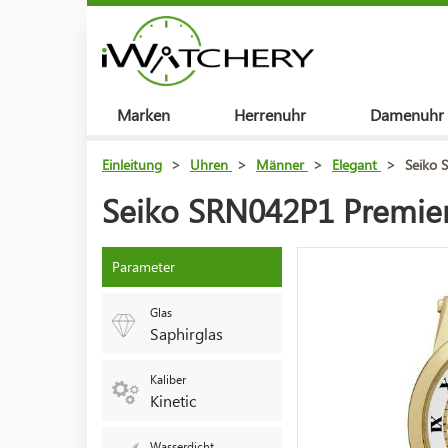
Marken
Herrenuhr
Damenuhr
Einleitung
>
Uhren
>
Männer
>
Elegant
>
Seiko 
Seiko SRN042P1 Premier
Parameter
Glas
Saphirglas
Kaliber
Kinetic
Wasserdicht