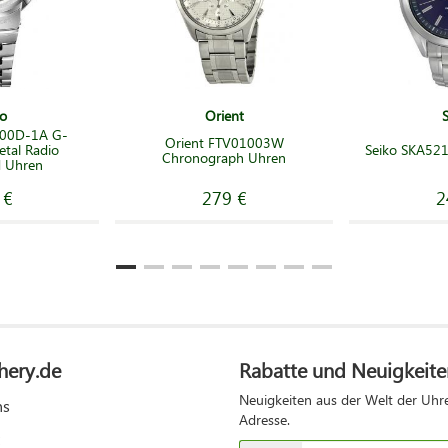
o
Orient
00D-1A G-
Orient FTV01003W
etal Radio
Seiko SKA521
Chronograph Uhren
d Uhren
 €
279 €
2
hery.de
Rabatte und Neuigkeite
Neuigkeiten aus der Welt der Uhre
ns
Adresse.