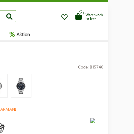
0
Warenkorb
ist leer
%
Aktion
Code: IH5740
 ARMANI