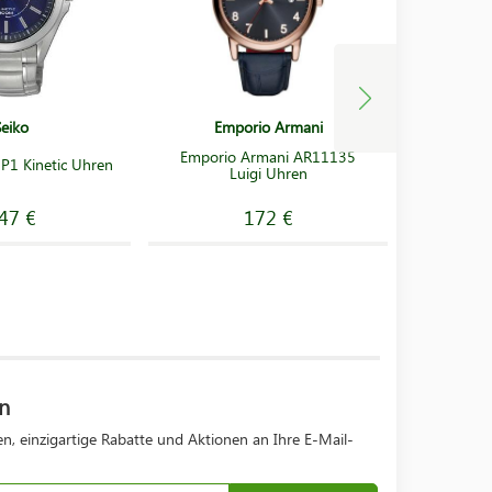
Seiko
Emporio Armani
Ma
Mauri
Emporio Armani AR11135
Automati
P1 Kinetic Uhren
Luigi Uhren
du Jur
756058-
47 €
172 €
n
n, einzigartige Rabatte und Aktionen an Ihre E-Mail-