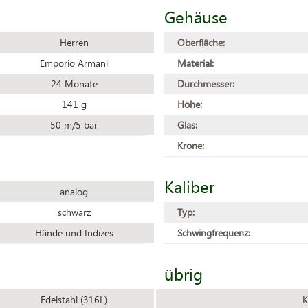
Gehäuse
Herren
Oberfläche:
Emporio Armani
Material:
24 Monate
Durchmesser:
141 g
Höhe:
50 m/5 bar
Glas:
Krone:
Kaliber
analog
schwarz
Typ:
Hände und Indizes
Schwingfrequenz:
übrig
Edelstahl (316L)
K