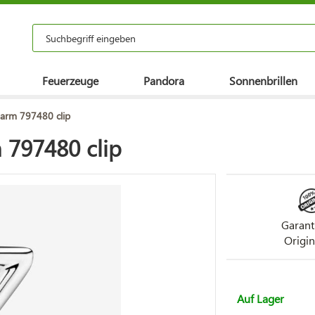
Feuerzeuge
Pandora
Sonnenbrillen
harm 797480 clip
 797480 clip
Garant
Origin
Auf Lager