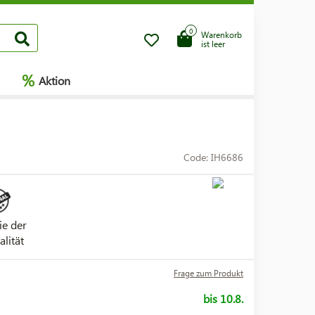
0
Warenkorb
ist leer
%
Aktion
Code: IH6686
ie der
alität
Frage zum Produkt
bis 10.8.