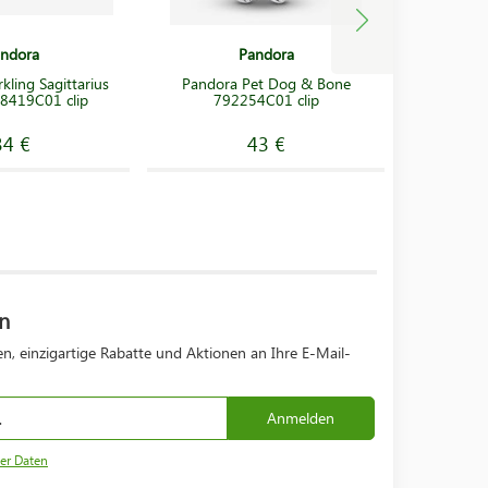
ndora
Pandora
kling Sagittarius
Pandora Pet Dog & Bone
Pandora
8419C01 clip
792254C01 clip
Zodiac
34 €
43 €
n
n, einzigartige Rabatte und Aktionen an Ihre E-Mail-
Anmelden
er Daten