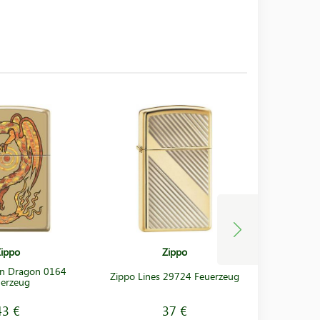
ippo
Zippo
on Dragon 0164
Zippo Lines 29724 Feuerzeug
Zippo 29
erzeug
43 €
37 €