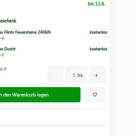
bis 11.8.
Geschenk
po Flints Feuersteine 2406N
kostenlos
9 €
po Docht
kostenlos
9 €
6 €
Stk.
In den Warenkorb legen