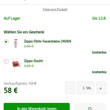
Frage zum Produkt
Auf Lager
bis 12.8.
Wählen Sie ein Geschenk
Zippo Flints Feuersteine 2406N
1.69 €
kostenlos
Zippo Docht
1.69 €
kostenlos
Verkaufspreis:
72 €
58 €
Stk.
In den Warenkorb legen