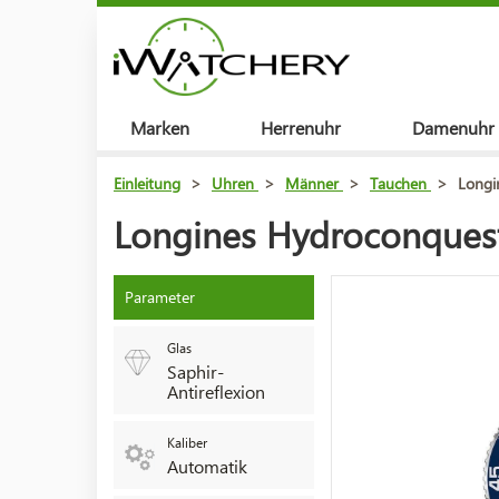
Marken
Herrenuhr
Damenuhr
Einleitung
>
Uhren
>
Männer
>
Tauchen
>
Longi
Longines Hydroconquest
Parameter
Glas
Saphir-
Antireflexion
Kaliber
Automatik