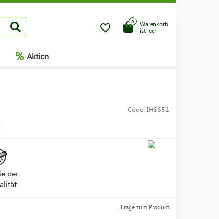
0
Warenkorb
ist leer
%
Aktion
Code: IH6651
S
ie der
alität
Frage zum Produkt