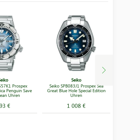
Seiko
Seiko
G57K1 Prospex
Seiko SPB083J1 Prospex Sea
Citi
tica Penguin Save
Great Blue Hole Special Edition
Promast
ean Uhren
Uhren
93 €
1 008 €