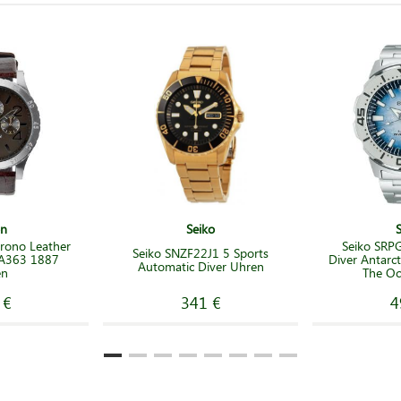
on
Seiko
rono Leather
Seiko SRP
Seiko SNZF22J1 5 Sports
 A363 1887
Diver Antarc
Automatic Diver Uhren
en
The Oc
 €
341 €
4