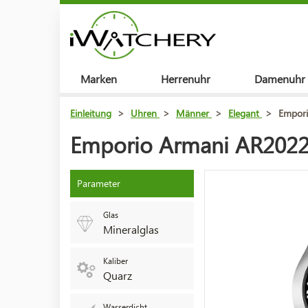
Marken
Herrenuhr
Damenuhr
Einleitung
>
Uhren
>
Männer
>
Elegant
>
Empori
Emporio Armani AR2022
Parameter
Glas
Mineralglas
Kaliber
Quarz
Wasserdicht