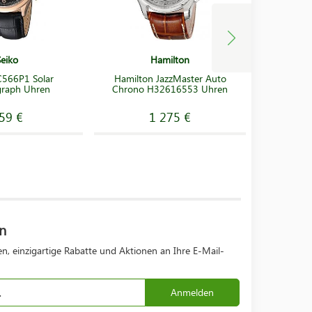
Seiko
Hamilton
C566P1 Solar
Hamilton JazzMaster Auto
Seiko 
raph Uhren
Chrono H32616553 Uhren
Chro
59 €
1 275 €
n
n, einzigartige Rabatte und Aktionen an Ihre E-Mail-
Anmelden