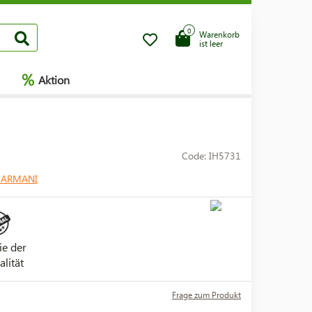
0
Warenkorb
ist leer
%
Aktion
Code: IH5731
 ARMANI
ie der
alität
Frage zum Produkt