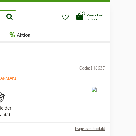
0
Warenkorb
ist leer
%
Aktion
Code: IH6637
 ARMANI
ie der
alität
Frage zum Produkt