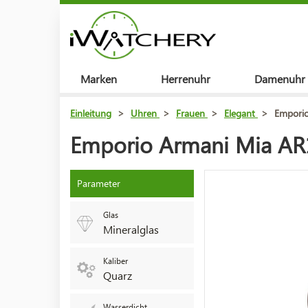
Marken
Herrenuhr
Damenuhr
Einleitung
>
Uhren
>
Frauen
>
Elegant
>
Empori
Emporio Armani Mia AR
Parameter
Glas
Mineralglas
Kaliber
Quarz
Wasserdicht