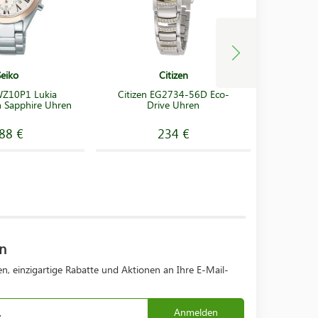
Seiko
Citizen
WZ10P1 Lukia
Citizen EG2734-56D Eco-
Calvin Kl
 Sapphire Uhren
Drive Uhren
88 €
234 €
n
n, einzigartige Rabatte und Aktionen an Ihre E-Mail-
Anmelden