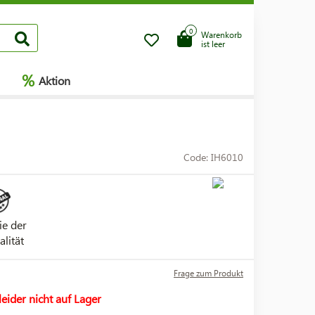
0
Warenkorb
ist leer
%
Aktion
Code: IH6010
ie der
alität
Frage zum Produkt
leider nicht auf Lager