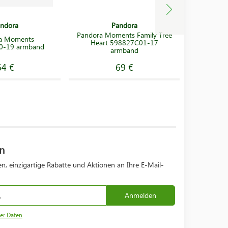
ndora
Pandora
Pandora Moments Family Tree
a Moments
Pandora
Heart 598827C01-17
0-19 armband
Snake 5
armband
64 €
69 €
n
n, einzigartige Rabatte und Aktionen an Ihre E-Mail-
Anmelden
er Daten