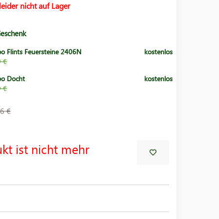
leider nicht auf Lager
Geschenk
po Flints Feuersteine 2406N
kostenlos
9 €
po Docht
kostenlos
9 €
6 €
kt ist nicht mehr