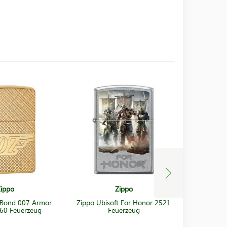
ippo
Zippo
 Bond 007 Armor
Zippo Ubisoft For Honor 2521
Zippo Tom
60 Feuerzeug
Feuerzeug
2 Ubiso