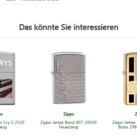
Das könnte Sie interessieren
po
Zippo
Z
ar Cry 5 2520
Zippo James Bond 007 29550
Zippo James
zeug
Feuerzeug
Brass 298