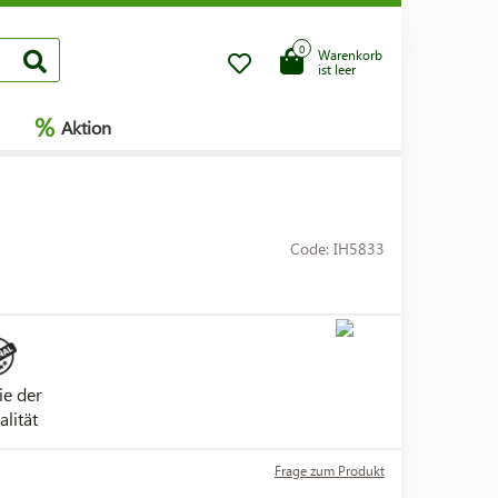
0
Warenkorb
ist leer
%
Aktion
Code: IH5833
ie der
alität
Frage zum Produkt