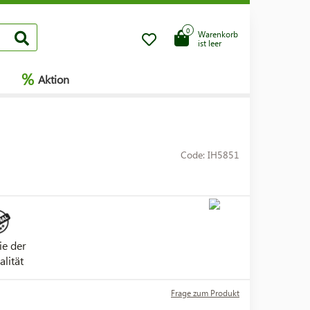
0
Warenkorb
ist leer
%
Aktion
Code: IH5851
ie der
alität
Frage zum Produkt