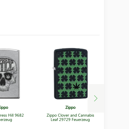
ippo
Zippo
ress Hill 9682
Zippo Clover and Cannabis
Zippo Wax
erzeug
Leaf 29729 Feuerzeug
43