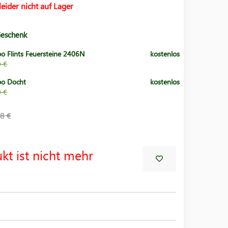
leider nicht auf Lager
Geschenk
po Flints Feuersteine 2406N
kostenlos
9 €
po Docht
kostenlos
9 €
8 €
kt ist nicht mehr